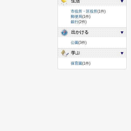
生活
市役所・区役所
(1件)
郵便局
(1件)
銀行
(2件)
出かける
公園
(3件)
学ぶ
保育園
(1件)