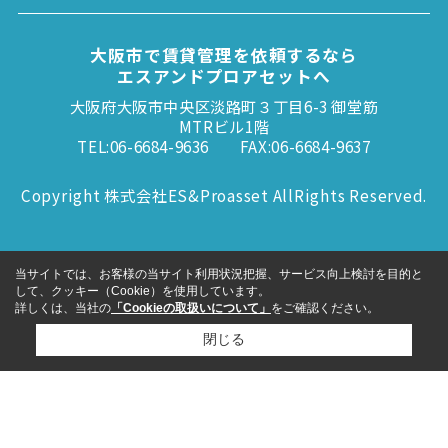
大阪市で賃貸管理を依頼するなら
エスアンドプロアセットへ
大阪府大阪市中央区淡路町３丁目6-3 御堂筋
MTRビル1階
TEL:06-6684-9636
FAX:06-6684-9637
Copyright 株式会社ES&Proasset AllRights Reserved.
当サイトでは、お客様の当サイト利用状況把握、サービス向上検討を目的と
して、クッキー（Cookie）を使用しています。
詳しくは、当社の
「Cookieの取扱いについて」
をご確認ください。
閉じる