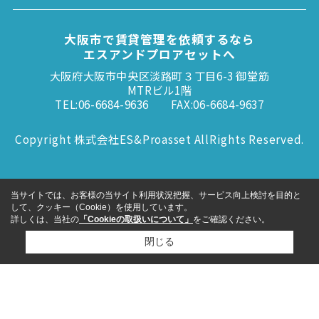
大阪市で賃貸管理を依頼するなら
エスアンドプロアセットへ
大阪府大阪市中央区淡路町３丁目6-3 御堂筋
MTRビル1階
TEL:06-6684-9636
FAX:06-6684-9637
Copyright 株式会社ES&Proasset AllRights Reserved.
当サイトでは、お客様の当サイト利用状況把握、サービス向上検討を目的と
して、クッキー（Cookie）を使用しています。
詳しくは、当社の
「Cookieの取扱いについて」
をご確認ください。
閉じる