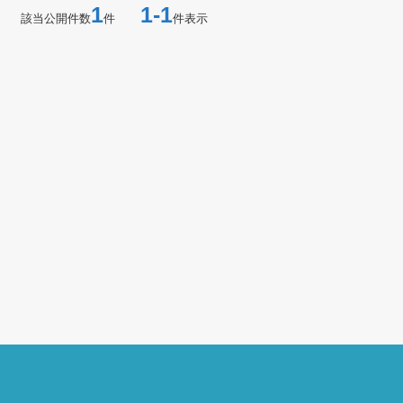
1
1-1
該当公開件数
件
件表示