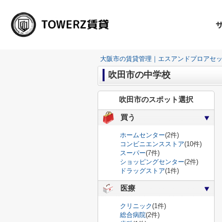
大阪市の賃貸管理｜エスアンドプロアセ
吹田市の中学校
吹田市のスポット選択
買う
ホームセンター
(2件)
コンビニエンスストア
(10件)
スーパー
(7件)
ショッピングセンター
(2件)
ドラッグストア
(1件)
医療
クリニック
(1件)
総合病院
(2件)