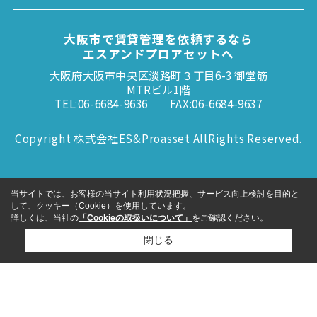
大阪市で賃貸管理を依頼するなら
エスアンドプロアセットへ
大阪府大阪市中央区淡路町３丁目6-3 御堂筋
MTRビル1階
TEL:06-6684-9636
FAX:06-6684-9637
Copyright 株式会社ES&Proasset AllRights Reserved.
当サイトでは、お客様の当サイト利用状況把握、サービス向上検討を目的と
して、クッキー（Cookie）を使用しています。
詳しくは、当社の
「Cookieの取扱いについて」
をご確認ください。
閉じる