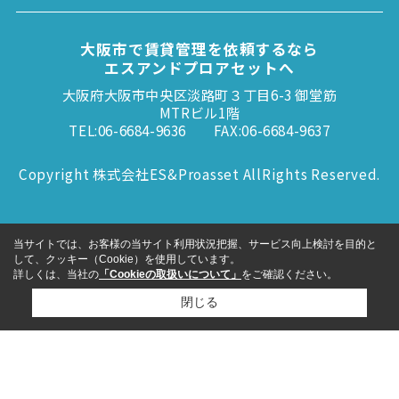
大阪市で賃貸管理を依頼するなら
エスアンドプロアセットへ
大阪府大阪市中央区淡路町３丁目6-3 御堂筋
MTRビル1階
TEL:06-6684-9636
FAX:06-6684-9637
Copyright 株式会社ES&Proasset AllRights Reserved.
当サイトでは、お客様の当サイト利用状況把握、サービス向上検討を目的と
して、クッキー（Cookie）を使用しています。
詳しくは、当社の
「Cookieの取扱いについて」
をご確認ください。
閉じる