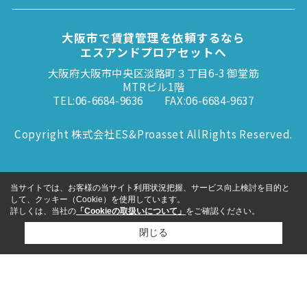
大阪市で賃貸管理を依頼するなら
エスアンドプロアセットへ
大阪府大阪市中央区淡路町３丁目6-3 御堂筋
MTRビル1階
TEL:06-6684-9636
FAX:06-6684-9637
Copyright 株式会社ES&Proasset AllRights Reserved.
当サイトでは、お客様の当サイト利用状況把握、サービス向上検討を目的と
して、クッキー（Cookie）を使用しています。
詳しくは、当社の
「Cookieの取扱いについて」
をご確認ください。
閉じる