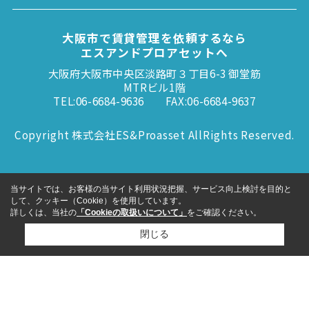
大阪市で賃貸管理を依頼するなら
エスアンドプロアセットへ
大阪府大阪市中央区淡路町３丁目6-3 御堂筋
MTRビル1階
TEL:06-6684-9636
FAX:06-6684-9637
Copyright 株式会社ES&Proasset AllRights Reserved.
当サイトでは、お客様の当サイト利用状況把握、サービス向上検討を目的と
して、クッキー（Cookie）を使用しています。
詳しくは、当社の
「Cookieの取扱いについて」
をご確認ください。
閉じる