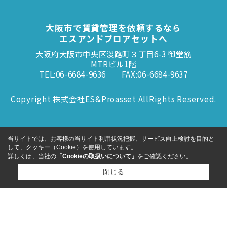
大阪市で賃貸管理を依頼するなら
エスアンドプロアセットへ
大阪府大阪市中央区淡路町３丁目6-3 御堂筋
MTRビル1階
TEL:06-6684-9636
FAX:06-6684-9637
Copyright 株式会社ES&Proasset AllRights Reserved.
当サイトでは、お客様の当サイト利用状況把握、サービス向上検討を目的と
して、クッキー（Cookie）を使用しています。
詳しくは、当社の
「Cookieの取扱いについて」
をご確認ください。
閉じる