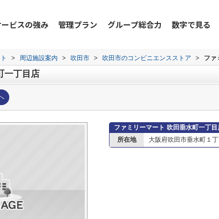
サービスの強み
管理プラン
グループ総合力
数字で見る
ット
>
周辺施設案内
>
吹田市
>
吹田市のコンビニエンスストア
>
ファ
町一丁目店
へ
ファミリーマート 吹田垂水町一丁目
所在地
大阪府吹田市垂水町１丁目