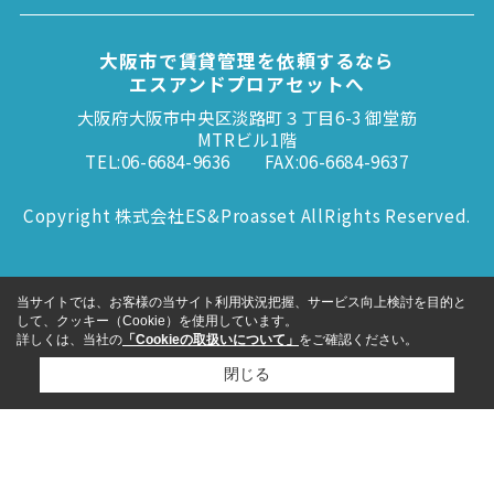
大阪市で賃貸管理を依頼するなら
エスアンドプロアセットへ
大阪府大阪市中央区淡路町３丁目6-3 御堂筋
MTRビル1階
TEL:06-6684-9636
FAX:06-6684-9637
Copyright 株式会社ES&Proasset AllRights Reserved.
当サイトでは、お客様の当サイト利用状況把握、サービス向上検討を目的と
して、クッキー（Cookie）を使用しています。
詳しくは、当社の
「Cookieの取扱いについて」
をご確認ください。
閉じる