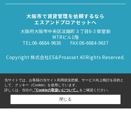
大阪市で賃貸管理を依頼するなら
エスアンドプロアセットへ
大阪府大阪市中央区淡路町３丁目6-3 御堂筋
MTRビル1階
TEL:06-6684-9636
FAX:06-6684-9637
Copyright 株式会社ES&Proasset AllRights Reserved.
当サイトでは、お客様の当サイト利用状況把握、サービス向上検討を目的と
して、クッキー（Cookie）を使用しています。
詳しくは、当社の
「Cookieの取扱いについて」
をご確認ください。
閉じる