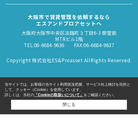
大阪市で賃貸管理を依頼するなら
エスアンドプロアセットへ
大阪府大阪市中央区淡路町３丁目6-3 御堂筋
MTRビル1階
TEL:06-6684-9636
FAX:06-6684-9637
Copyright 株式会社ES&Proasset AllRights Reserved.
当サイトでは、お客様の当サイト利用状況把握、サービス向上検討を目的と
して、クッキー（Cookie）を使用しています。
詳しくは、当社の
「Cookieの取扱いについて」
をご確認ください。
閉じる