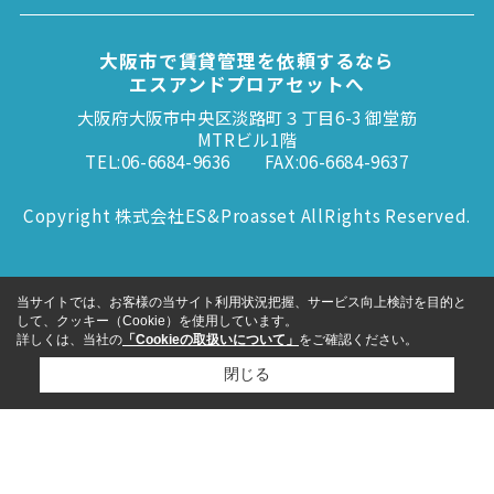
大阪市で賃貸管理を依頼するなら
エスアンドプロアセットへ
大阪府大阪市中央区淡路町３丁目6-3 御堂筋
MTRビル1階
TEL:06-6684-9636
FAX:06-6684-9637
Copyright 株式会社ES&Proasset AllRights Reserved.
当サイトでは、お客様の当サイト利用状況把握、サービス向上検討を目的と
して、クッキー（Cookie）を使用しています。
詳しくは、当社の
「Cookieの取扱いについて」
をご確認ください。
閉じる