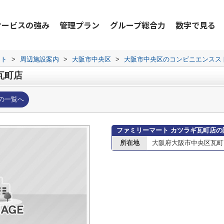
サービスの強み
管理プラン
グループ総合力
数字で見る
ット
>
周辺施設案内
>
大阪市中央区
>
大阪市中央区のコンビニエンスス
瓦町店
の一覧へ
ファミリーマート カツラギ瓦町店の
所在地
大阪府大阪市中央区瓦町２