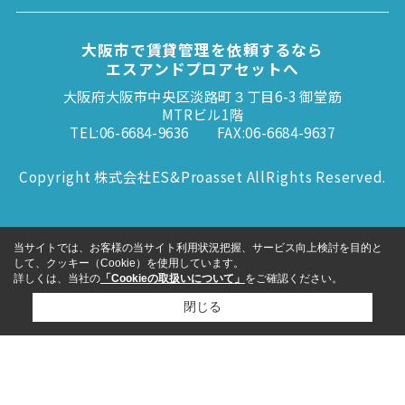
大阪市で賃貸管理を依頼するなら
エスアンドプロアセットへ
大阪府大阪市中央区淡路町３丁目6-3 御堂筋
MTRビル1階
TEL:06-6684-9636
FAX:06-6684-9637
Copyright 株式会社ES&Proasset AllRights Reserved.
当サイトでは、お客様の当サイト利用状況把握、サービス向上検討を目的と
して、クッキー（Cookie）を使用しています。
詳しくは、当社の
「Cookieの取扱いについて」
をご確認ください。
閉じる