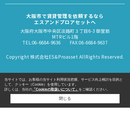
大阪市で賃貸管理を依頼するなら
エスアンドプロアセットへ
大阪府大阪市中央区淡路町３丁目6-3 御堂筋
MTRビル1階
TEL:06-6684-9636
FAX:06-6684-9637
Copyright 株式会社ES&Proasset AllRights Reserved.
当サイトでは、お客様の当サイト利用状況把握、サービス向上検討を目的と
して、クッキー（Cookie）を使用しています。
詳しくは、当社の
「Cookieの取扱いについて」
をご確認ください。
閉じる