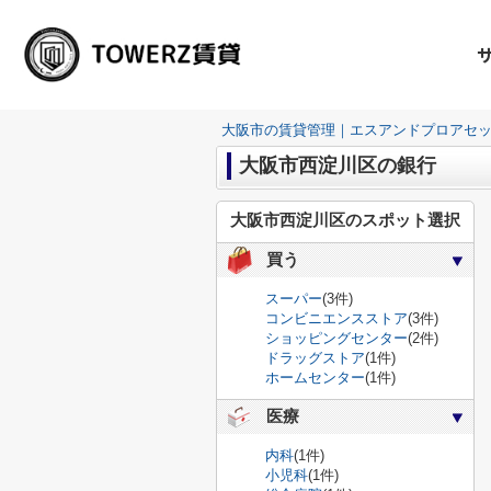
大阪市の賃貸管理｜エスアンドプロアセ
大阪市西淀川区の銀行
大阪市西淀川区のスポット選択
買う
スーパー
(3件)
コンビニエンスストア
(3件)
ショッピングセンター
(2件)
ドラッグストア
(1件)
ホームセンター
(1件)
医療
内科
(1件)
小児科
(1件)