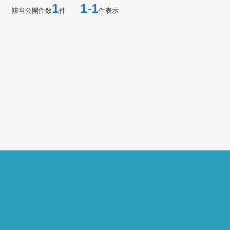
1
1-1
該当公開件数
件
件表示