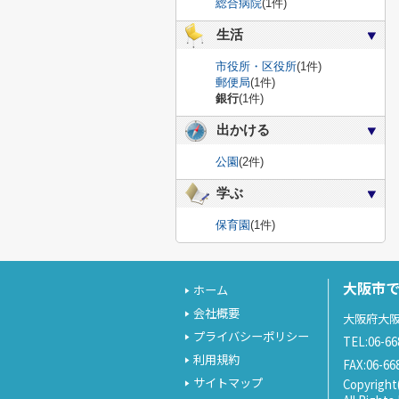
総合病院
(1件)
生活
市役所・区役所
(1件)
郵便局
(1件)
銀行
(1件)
出かける
公園
(2件)
学ぶ
保育園
(1件)
大阪市
ホーム
会社概要
大阪府大阪
プライバシーポリシー
TEL:06-66
利用規約
FAX:06-66
サイトマップ
Copyrigh