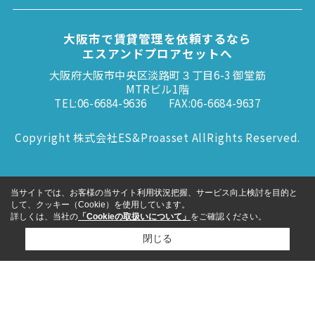
大阪市で賃貸管理を依頼するなら
エスアンドプロアセットへ
大阪府大阪市中央区淡路町３丁目6-3 御堂筋
MTRビル1階
TEL:06-6684-9636
FAX:06-6684-9637
Copyright 株式会社ES&Proasset AllRights Reserved.
当サイトでは、お客様の当サイト利用状況把握、サービス向上検討を目的と
して、クッキー（Cookie）を使用しています。
詳しくは、当社の
「Cookieの取扱いについて」
をご確認ください。
閉じる