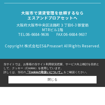
大阪市で賃貸管理を依頼するなら
エスアンドプロアセットへ
大阪府大阪市中央区淡路町３丁目6-3 御堂筋
MTRビル1階
TEL:06-6684-9636
FAX:06-6684-9637
Copyright 株式会社ES&Proasset AllRights Reserved.
当サイトでは、お客様の当サイト利用状況把握、サービス向上検討を目的と
して、クッキー（Cookie）を使用しています。
詳しくは、当社の
「Cookieの取扱いについて」
をご確認ください。
閉じる