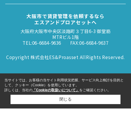
大阪市で賃貸管理を依頼するなら
エスアンドプロアセットへ
大阪府大阪市中央区淡路町３丁目6-3 御堂筋
MTRビル1階
TEL:06-6684-9636
FAX:06-6684-9637
Copyright 株式会社ES&Proasset AllRights Reserved.
当サイトでは、お客様の当サイト利用状況把握、サービス向上検討を目的と
して、クッキー（Cookie）を使用しています。
詳しくは、当社の
「Cookieの取扱いについて」
をご確認ください。
閉じる