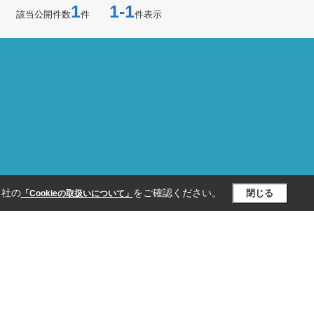
1
1-1
該当公開件数
件
件表示
当社の
をご確認ください。
閉じる
「Cookieの取扱いについて」