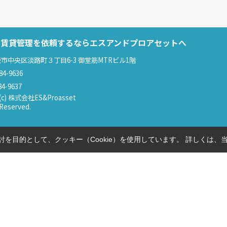
で賃貸管理を依頼するならエスアンドプロアセットへ
市中央区淡路町３丁目6-3 御堂筋MTRビル1階
84-9636
84-9637
t(c) 株式会社ES&Proasset
s Reserved.
を目的として、クッキー（Cookie）を使用しています。
詳しくは、