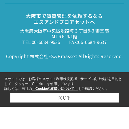
大阪市で賃貸管理を依頼するなら
エスアンドプロアセットへ
大阪府大阪市中央区淡路町３丁目6-3 御堂筋
MTRビル1階
TEL:06-6684-9636
FAX:06-6684-9637
Copyright 株式会社ES&Proasset AllRights Reserved.
当サイトでは、お客様の当サイト利用状況把握、サービス向上検討を目的と
して、クッキー（Cookie）を使用しています。
詳しくは、当社の
「Cookieの取扱いについて」
をご確認ください。
閉じる